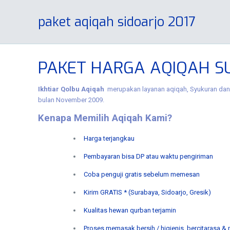
paket aqiqah sidoarjo 2017
PAKET HARGA AQIQAH SU
Ikhtiar Qolbu Aqiqah
merupakan layanan aqiqah, Syukuran dan 
bulan November 2009.
Kenapa Memilih Aqiqah Kami?
Harga terjangkau
Pembayaran bisa DP atau waktu pengiriman
Coba penguji gratis sebelum memesan
Kirim GRATIS * (Surabaya, Sidoarjo, Gresik)
Kualitas hewan qurban terjamin
Proses memasak bersih / higienis, bercitarasa &