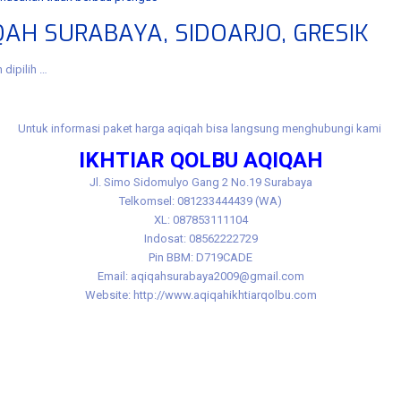
AH SURABAYA, SIDOARJO, GRESIK
dipilih …
Untuk informasi paket harga aqiqah bisa langsung menghubungi kami
IKHTIAR QOLBU AQIQAH
Jl.
Simo Sidomulyo Gang 2 No.19 Surabaya
Telkomsel: 081233444439 (WA)
XL: 087853111104
Indosat: 08562222729
Pin BBM: D719CADE
Email: aqiqahsurabaya2009@gmail.com
Website: http://www.aqiqahikhtiarqolbu.com
benowo, aqiqah benowo murah, aqiqoh ​​benowo murah, akikah benowo murah, akikoh benowo 
 manukan, aqiqah manukan murah, aqiqoh ​​manukan murah, akikah manukan murah, akikoh m
h asemrowo asemrowo, aqiqah asemrowo murah, aqiqoh ​​asemrowo murah, akikah asemrowo 
kikoh tandes murah, jasa aqiqah tandes, jasa aqiqoh ​​tandes, jasa akikah tandes,jasa akik