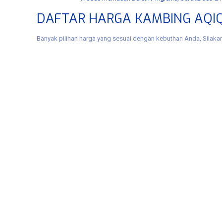
DAFTAR HARGA KAMBING AQIQ
Banyak pilihan harga yang sesuai dengan kebuthan Anda, Silakan 
Tags: aqiqah benowo murah, aqiqoh ​​benowo murah, akikah benowo, akikoh 
akikoh benowo, aqiqah manukan, aqiqoh ​​manukan, akikah manukan, akikoh
manukan, jasa akikoh manukan, aqiqah asemrowo, aqiqoh ​​asemrowo, akika
asemrowo, aqah akikahes murah aqiqoh ​​tandes murah, akikah tandes murah, a