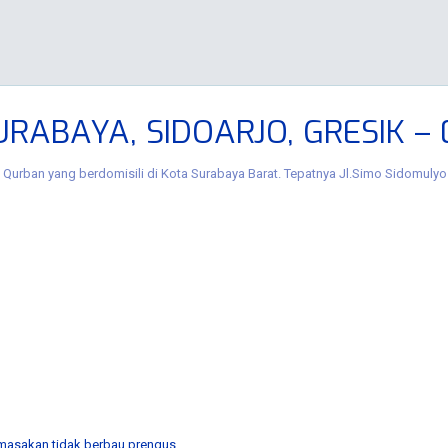
RABAYA, SIDOARJO, GRESIK –
Qurban yang berdomisili di Kota Surabaya Barat.
Tepatnya Jl.Simo Sidomulyo 
 masakan tidak berbau prengus