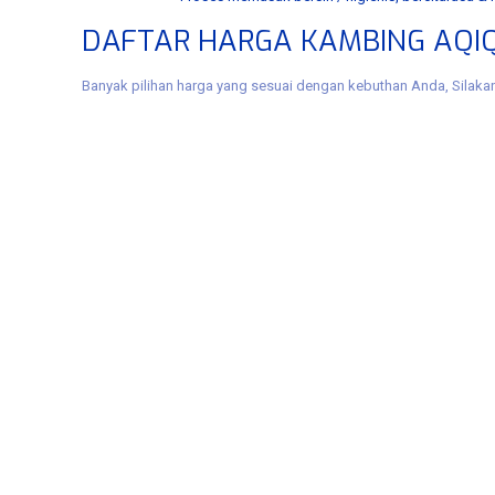
DAFTAR HARGA KAMBING AQIQ
Banyak pilihan harga yang sesuai dengan kebuthan Anda, Silakan 
Tags: aqiqah benowo murah, aqiqoh ​​benowo murah, akikah benowo, akikoh 
akikoh benowo, aqiqah manukan, aqiqoh ​​manukan, akikah manukan, akikoh
manukan, jasa akikoh manukan, aqiqah asemrowo, aqiqoh ​​asemrowo, akika
asemrowo, aqah akikahes murah aqiqoh ​​tandes murah, akikah tandes murah, a