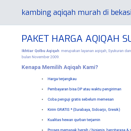
kambing aqiqah murah di bekas
PAKET HARGA AQIQAH SU
Ikhtiar Qolbu Aqiqah
merupakan layanan aqiqah, Syukuran dan 
bulan November 2009.
Kenapa Memilih Aqiqah Kami?
Harga terjangkau
Pembayaran bisa DP atau waktu pengiriman
Coba penguji gratis sebelum memesan
Kirim GRATIS * (Surabaya, Sidoarjo, Gresik)
Kualitas hewan qurban terjamin
Proses memasak bersih / higienis, bercitarasa &