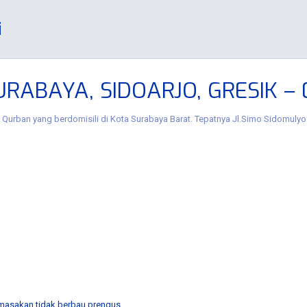
i
RABAYA, SIDOARJO, GRESIK –
Qurban yang berdomisili di Kota Surabaya Barat.
Tepatnya Jl.Simo Sidomulyo 
 masakan tidak berbau prengus