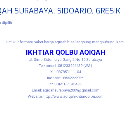
AH SURABAYA, SIDOARJO, GRESIK
dipilih …
Untuk informasi paket harga aqiqah bisa langsung menghubungi kami
IKHTIAR QOLBU AQIQAH
Jl.
Simo Sidomulyo Gang 2 No.19 Surabaya
Telkomsel: 081233444439 (WA)
XL: 087853111104
Indosat: 08562222729
Pin BBM: D719CADE
Email: aqiqahsurabaya2009@gmail.com
Website: http://www.aqiqahikhtiarqolbu.com
benowo, aqiqah benowo murah, aqiqoh ​​benowo murah, akikah benowo murah, akikoh benowo 
 manukan, aqiqah manukan murah, aqiqoh ​​manukan murah, akikah manukan murah, akikoh m
h asemrowo asemrowo, aqiqah asemrowo murah, aqiqoh ​​asemrowo murah, akikah asemrowo 
kikoh tandes murah, jasa aqiqah tandes, jasa aqiqoh ​​tandes, jasa akikah tandes,jasa akik