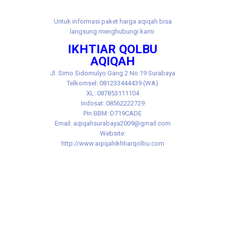
Untuk informasi paket harga aqiqah bisa
langsung menghubungi kami
IKHTIAR QOLBU
AQIQAH
Jl.
Simo Sidomulyo Gang 2 No.19 Surabaya
Telkomsel: 081233444439 (WA)
XL: 087853111104
Indosat: 08562222729
Pin BBM: D719CADE
Email: aqiqahsurabaya2009@gmail.com
Website:
http://www.aqiqahikhtiarqolbu.com
Tags: aqiqah benowo murah, aqiqoh ​​benowo murah,
akikah benowo, akikoh benowo, aqiqah benowo
murah, aqiqoh ​​benowo murah, akikah benowo
murah, akikoh benowo murah, jasa aqiqah benowo,
jasa aqiqoh ​​benowo, jasa akikah benowo, jasa
akikoh benowo, aqiqah manukan, aqiqoh ​​manukan,
akikah manukan, akikoh manukan, aqiqah manukan