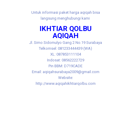
Untuk informasi paket harga aqiqah bisa
langsung menghubungi kami
IKHTIAR QOLBU
AQIQAH
Jl.
Simo Sidomulyo Gang 2 No.19 Surabaya
Telkomsel: 081233444439 (WA)
XL: 087853111104
Indosat: 08562222729
Pin BBM: D719CADE
Email: aqiqahsurabaya2009@gmail.com
Website:
http://www.aqiqahikhtiarqolbu.com
Tags: aqiqah benowo murah, aqiqoh ​​benowo murah,
akikah benowo, akikoh benowo, aqiqah benowo
murah, aqiqoh ​​benowo murah, akikah benowo
murah, akikoh benowo murah, jasa aqiqah benowo,
jasa aqiqoh ​​benowo, jasa akikah benowo, jasa
akikoh benowo, aqiqah manukan, aqiqoh ​​manukan,
akikah manukan, akikoh manukan, aqiqah manukan