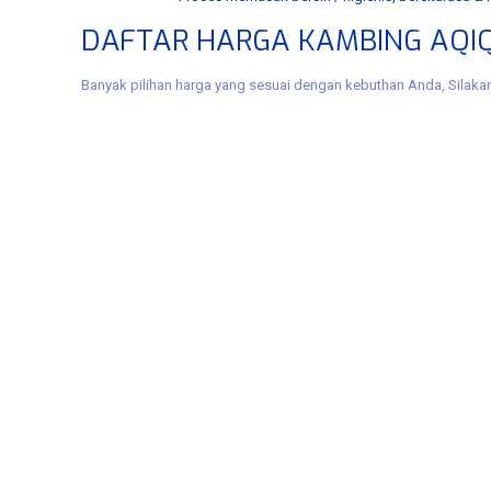
DAFTAR HARGA KAMBING AQIQ
Banyak pilihan harga yang sesuai dengan kebuthan Anda, Silakan 
Tags: aqiqah benowo murah, aqiqoh ​​benowo murah, akikah benowo, akikoh 
akikoh benowo, aqiqah manukan, aqiqoh ​​manukan, akikah manukan, akikoh
manukan, jasa akikoh manukan, aqiqah asemrowo, aqiqoh ​​asemrowo, akika
asemrowo, aqah akikahes murah aqiqoh ​​tandes murah, akikah tandes murah, a