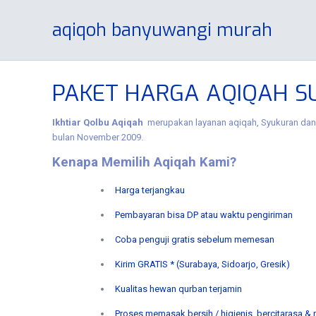
aqiqoh banyuwangi murah
PAKET HARGA AQIQAH SU
Ikhtiar Qolbu Aqiqah
merupakan layanan aqiqah, Syukuran dan 
bulan November 2009.
Kenapa Memilih Aqiqah Kami?
Harga terjangkau
Pembayaran bisa DP atau waktu pengiriman
Coba penguji gratis sebelum memesan
Kirim GRATIS * (Surabaya, Sidoarjo, Gresik)
Kualitas hewan qurban terjamin
Proses memasak bersih / higienis, bercitarasa &