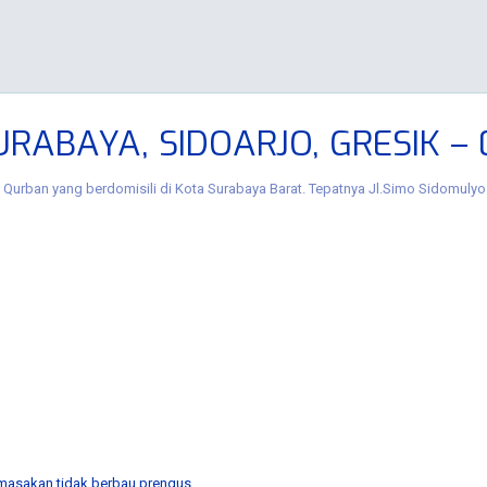
RABAYA, SIDOARJO, GRESIK –
Qurban yang berdomisili di Kota Surabaya Barat.
Tepatnya Jl.Simo Sidomulyo 
 masakan tidak berbau prengus