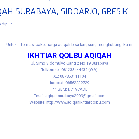
AH SURABAYA, SIDOARJO, GRESIK
dipilih …
Untuk informasi paket harga aqiqah bisa langsung menghubungi kami
IKHTIAR QOLBU AQIQAH
Jl.
Simo Sidomulyo Gang 2 No.19 Surabaya
Telkomsel: 081233444439 (WA)
XL: 087853111104
Indosat: 08562222729
Pin BBM: D719CADE
Email: aqiqahsurabaya2009@gmail.com
Website: http://www.aqiqahikhtiarqolbu.com
benowo, aqiqah benowo murah, aqiqoh ​​benowo murah, akikah benowo murah, akikoh benowo 
 manukan, aqiqah manukan murah, aqiqoh ​​manukan murah, akikah manukan murah, akikoh m
h asemrowo asemrowo, aqiqah asemrowo murah, aqiqoh ​​asemrowo murah, akikah asemrowo 
kikoh tandes murah, jasa aqiqah tandes, jasa aqiqoh ​​tandes, jasa akikah tandes,jasa akik