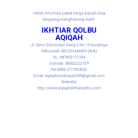
Untuk informasi paket harga aqiqah bisa
langsung menghubungi kami
IKHTIAR QOLBU
AQIQAH
Jl.
Simo Sidomulyo Gang 2 No.19 Surabaya
Telkomsel: 081233444439 (WA)
XL: 087853111104
Indosat: 08562222729
Pin BBM: D719CADE
Email: aqiqahsurabaya2009@gmail.com
Website:
http://www.aqiqahikhtiarqolbu.com
Tags: aqiqah benowo murah, aqiqoh ​​benowo murah,
akikah benowo, akikoh benowo, aqiqah benowo
murah, aqiqoh ​​benowo murah, akikah benowo
murah, akikoh benowo murah, jasa aqiqah benowo,
jasa aqiqoh ​​benowo, jasa akikah benowo, jasa
akikoh benowo, aqiqah manukan, aqiqoh ​​manukan,
akikah manukan, akikoh manukan, aqiqah manukan