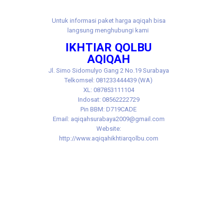
Untuk informasi paket harga aqiqah bisa
langsung menghubungi kami
IKHTIAR QOLBU
AQIQAH
Jl.
Simo Sidomulyo Gang 2 No.19 Surabaya
Telkomsel: 081233444439 (WA)
XL: 087853111104
Indosat: 08562222729
Pin BBM: D719CADE
Email: aqiqahsurabaya2009@gmail.com
Website:
http://www.aqiqahikhtiarqolbu.com
Tags: aqiqah benowo murah, aqiqoh ​​benowo murah,
akikah benowo, akikoh benowo, aqiqah benowo
murah, aqiqoh ​​benowo murah, akikah benowo
murah, akikoh benowo murah, jasa aqiqah benowo,
jasa aqiqoh ​​benowo, jasa akikah benowo, jasa
akikoh benowo, aqiqah manukan, aqiqoh ​​manukan,
akikah manukan, akikoh manukan, aqiqah manukan